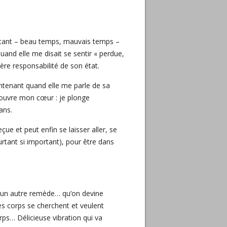
nstant – beau temps, mauvais temps –
uand elle me disait se sentir « perdue,
ière responsabilité de son état.
intenant quand elle me parle de sa
i ouvre mon cœur : je plonge
ans.
çue et peut enfin se laisser aller, se
rtant si important), pour être dans
te un autre remède… qu’on devine
s corps se cherchent et veulent
orps… Délicieuse vibration qui va