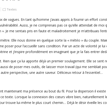
Textes
ux de vagues. En tant qu’homme j’avais appris à fournir un effort co
ulnérabilité. Aussi, je ne comprenais pas ce qu’elle attendait de moi q
n ». Je me sentais pris en faute et maladroitement je m’attribuais l’ent
aromètre. Elle nous donne en quelque sorte la « météo » du couple. Ma
 poser pour l’accueillir sans condition. Par un acte de volonté je lu
ine et j’inspire profondément en imaginant que je la fais entrer ded
ct. Rien que ça lui apporte déjà un premier soulagement. Elle se sent re
aussi de poser mes outils, de laisser mon travail (qui me semblait pou
 autre perspective, une autre saveur. Délicieux retour à l’essentiel…
ent maintenant ma présence au bout du fil. Pour la dispersion il exis
e texte. Lorsque la connexion des cœurs vibre bien, naturellement le
Amour trouve lui-même le plus court chemin… Déjà le désir éveille les c