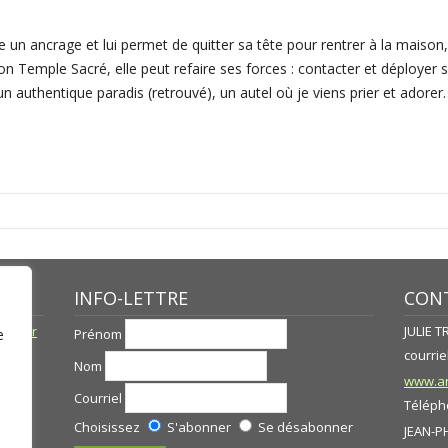
mme un ancrage et lui permet de quitter sa tête pour rentrer à la maiso
n Temple Sacré, elle peut refaire ses forces : contacter et déployer
 authentique paradis (retrouvé), un autel où je viens prier et adore
INFO-LETTRE
CONT
né par
JULIE 
Prénom
e
courriel
Nom
www.ar
Courriel
Télépho
Choisissez
S'abonner
Se désabonner
JEAN-P