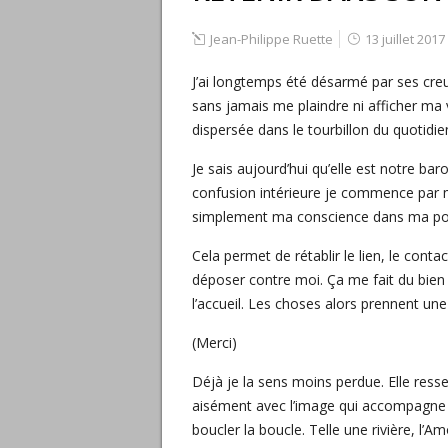
Jean-Philippe Ruette
13 juillet 2017
J’ai longtemps été désarmé par ses cre
sans jamais me plaindre ni afficher ma v
dispersée dans le tourbillon du quotidie
Je sais aujourd’hui qu’elle est notre b
confusion intérieure je commence par me
simplement ma conscience dans ma poitr
Cela permet de rétablir le lien, le conta
déposer contre moi. Ça me fait du bien 
l’accueil. Les choses alors prennent une
(Merci)
Déjà je la sens moins perdue. Elle ress
aisément avec l’image qui accompagne c
boucler la boucle. Telle une rivière, l’