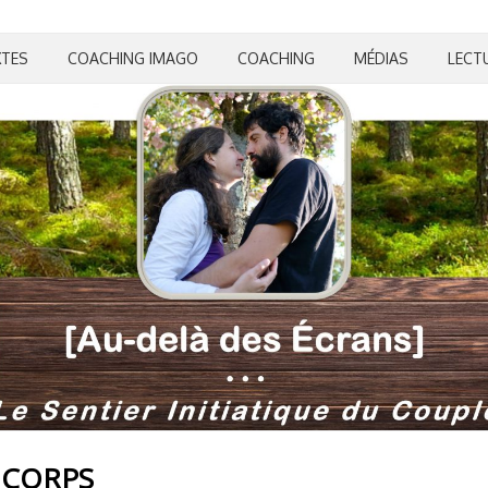
XTES
COACHING IMAGO
COACHING
MÉDIAS
LECT
 CORPS