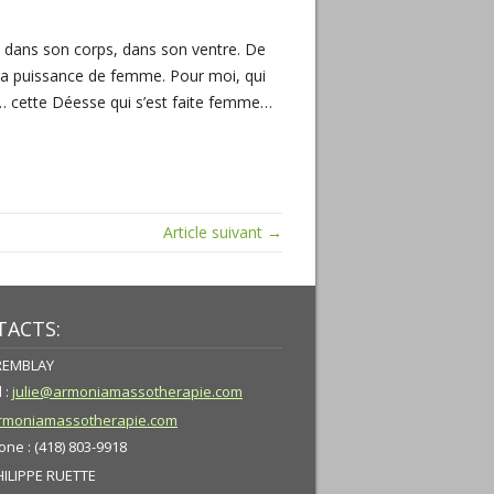
n, dans son corps, dans son ventre. De
 sa puissance de femme. Pour moi, qui
r… cette Déesse qui s’est faite femme…
Article suivant →
ACTS:
TREMBLAY
 :
julie@armoniamassotherapie.com
moniamassotherapie.com
ne : (418) 803-9918
HILIPPE RUETTE