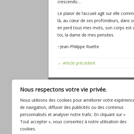
crescendo…
Le plaisir de l’accueil agit sur elle co
là, au cœur de ses profondeurs, dans so
en perd tous mes mots, son corps est un
toi, la dame de mes pensées.
~Jean-Philippe Ruette
← Article précédent
ARTICLES RÉCENTS
Nous respectons votre vie privée.
Miracles, mathématiques sacrées, baig
Nous utilisons des cookies pour améliorer votre expérienc
son amour
de navigation, diffuser des publicités ou des contenus
L’UNION, promesse d’ABONDANCE pour
personnalisés et analyser notre trafic. En cliquant sur «
l’humanité
Tout accepter », vous consentez à notre utilisation des
Entre fantasmes et réalité
cookies.