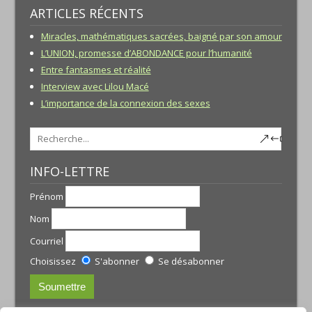
ARTICLES RÉCENTS
Miracles, mathématiques sacrées, baigné par son amour
L’UNION, promesse d’ABONDANCE pour l’humanité
Entre fantasmes et réalité
Interview avec Lilou Macé
L’importance de la connexion des sexes
INFO-LETTRE
Prénom
Nom
Courriel
Choisissez
S'abonner
Se désabonner