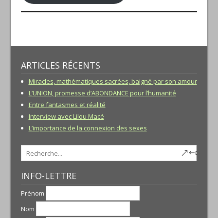
ARTICLES RÉCENTS
Miracles, mathématiques sacrées, baigné par son amour
L’UNION, promesse d’ABONDANCE pour l’humanité
Entre fantasmes et réalité
Interview avec Lilou Macé
L’importance de la connexion des sexes
INFO-LETTRE
Prénom
Nom