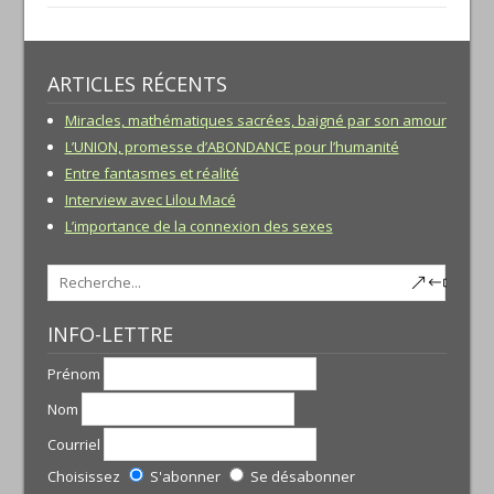
ARTICLES RÉCENTS
Miracles, mathématiques sacrées, baigné par son amour
L’UNION, promesse d’ABONDANCE pour l’humanité
Entre fantasmes et réalité
Interview avec Lilou Macé
L’importance de la connexion des sexes
INFO-LETTRE
Prénom
Nom
Courriel
Choisissez
S'abonner
Se désabonner