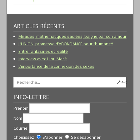
ARTICLES RÉCENTS
Miracles, mathématiques sacrées, baigné par son amour
L’UNION, promesse d’ABONDANCE pour l’humanité
Entre fantasmes et réalité
Interview avec Lilou Macé
L’importance de la connexion des sexes
INFO-LETTRE
Prénom
Nom
Courriel
Choisissez
S'abonner
Se désabonner