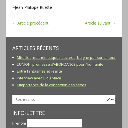
~Jean-Philippe Ruette
← Article précédent
Article suivant →
ARTICLES RÉCENTS
Miracles, mathématiques sacrées, baigné par son amour
L’UNION, promesse d’ABONDANCE pour l’humanité
Entre fantasmes et réalité
Interview avec Lilou Macé
L’importance de la connexion des sexes
INFO-LETTRE
Prénom