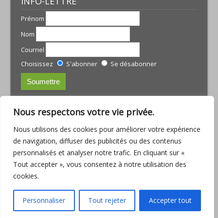
INFO-LETTRE
Prénom
Nom
Courriel
Choisissez
S'abonner
Se désabonner
CONTACTS:
Nous respectons votre vie privée.
JULIE TREMBLAY
Nous utilisons des cookies pour améliorer votre expérience
courriel :
julie@armoniamassotherapie.com
de navigation, diffuser des publicités ou des contenus
www.armoniamassotherapie.com
personnalisés et analyser notre trafic. En cliquant sur «
Téléphone : (418) 803-9918
Tout accepter », vous consentez à notre utilisation des
JEAN-PHILIPPE RUETTE
cookies.
Courriel :
jp.ruette@outlook.com
Téléphone : (418) 563-6286
Personnaliser
Tout rejeter
Accepter tout
Consulter la
Politique de confidentialité