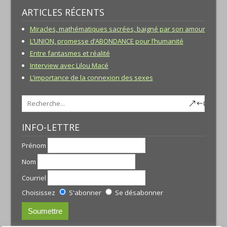
ARTICLES RÉCENTS
Miracles, mathématiques sacrées, baigné par son amour
L’UNION, promesse d’ABONDANCE pour l’humanité
Entre fantasmes et réalité
Interview avec Lilou Macé
L’importance de la connexion des sexes
INFO-LETTRE
Prénom
Nom
Courriel
Choisissez
S'abonner
Se désabonner