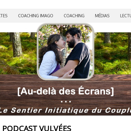
XTES
COACHING IMAGO
COACHING
MÉDIAS
LECT
E PODCAST VULVÉES