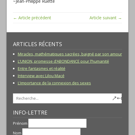
~Jean-Philippe Ruette
← Article précédent
Article suivant →
ARTICLES RÉCENTS
Miracles, mathématiques sacrées, baigné par son amour
L’UNION, promesse d’ABONDANCE pour l’humanité
Entre fantasmes et réalité
Interview avec Lilou Macé
L’importance de la connexion des sexes
INFO-LETTRE
Prénom
Nom