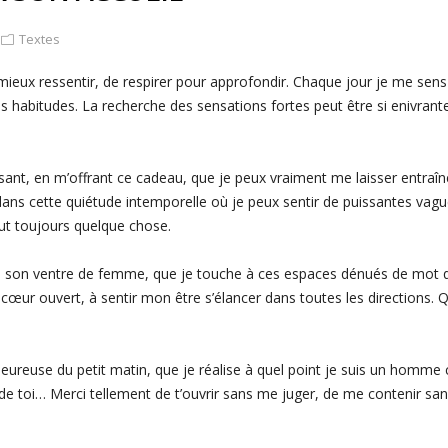
Textes
ur mieux ressentir, de respirer pour approfondir. Chaque jour je me sen
 habitudes. La recherche des sensations fortes peut être si enivrante
sant, en m’offrant ce cadeau, que je peux vraiment me laisser entraî
dans cette quiétude intemporelle où je peux sentir de puissantes vagu
eut toujours quelque chose.
s son ventre de femme, que je touche à ces espaces dénués de mot qui
 cœur ouvert, à sentir mon être s’élancer dans toutes les directions. Que
eureuse du petit matin, que je réalise à quel point je suis un homme 
 de toi… Merci tellement de t’ouvrir sans me juger, de me contenir san