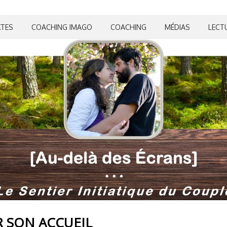
XTES
COACHING IMAGO
COACHING
MÉDIAS
LECT
R SON ACCUEIL