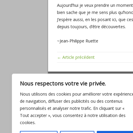
Aujourd’hui je veux prendre un moment po
bien sache que je me sens plus qu’honoré 
J’espère aussi, en les posant ici, que
depuis toujours, d’être découvertes.
~Jean-Philippe Ruette
← Article précédent
ARTICLES RÉCENTS
Nous respectons votre vie privée.
Miracles, mathématiques sacrées, baig
Nous utilisons des cookies pour améliorer votre expérienc
son amour
de navigation, diffuser des publicités ou des contenus
L’UNION, promesse d’ABONDANCE pour
personnalisés et analyser notre trafic. En cliquant sur «
l’humanité
Tout accepter », vous consentez à notre utilisation des
Entre fantasmes et réalité
cookies.
Interview avec Lilou Macé