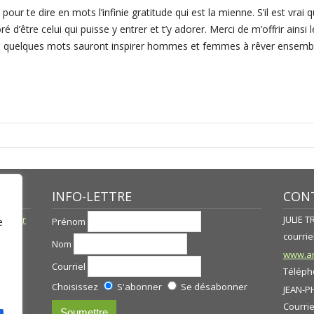
ur te dire en mots l’infinie gratitude qui est la mienne. S’il est vrai
d’être celui qui puisse y entrer et t’y adorer. Merci de m’offrir ainsi l
 ces quelques mots sauront inspirer hommes et femmes à rêver ensemble
INFO-LETTRE
CONT
né par
JULIE 
Prénom
e
courriel
Nom
www.ar
Courriel
Télépho
Choisissez
S'abonner
Se désabonner
JEAN-P
Courrie