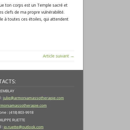
 que ton corps est un Temple sacré et
es clefs de ma propre vulnérabilité.
 à toutes ces étoiles, qui attendent
Article suivant →
ACTS:
TREMBLAY
 :
julie@armoniamassotherapie.com
moniamassotherapie.com
ne : (418) 803-9918
HILIPPE RUETTE
l :
jp.ruette@outlook.com