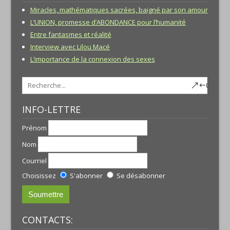
Miracles, mathématiques sacrées, baigné par son amour
L’UNION, promesse d’ABONDANCE pour l’humanité
Entre fantasmes et réalité
Interview avec Lilou Macé
L’importance de la connexion des sexes
INFO-LETTRE
Prénom
Nom
Courriel
Choisissez
S'abonner
Se désabonner
CONTACTS: