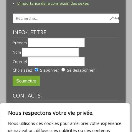
L’importance de la connexion des sexes
INFO-LETTRE
Prénom
Nom
Courriel
Choisissez
S'abonner
Se désabonner
CONTACTS:
JULIE TREMBLAY
Nous respectons votre vie privée.
courriel :
julie@armoniamassotherapie.com
www.armoniamassotherapie.com
Nous utilisons des cookies pour améliorer votre expérience
Téléphone : (418) 803-9918
de navigation, diffuser des publicités ou des contenus