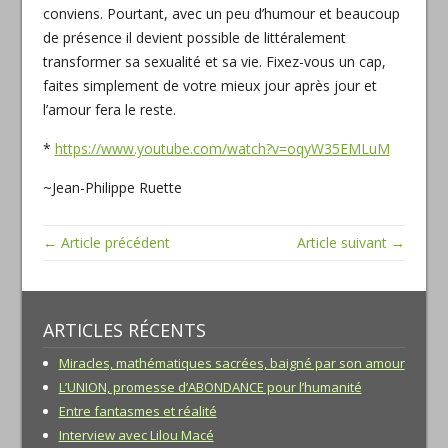
conviens. Pourtant, avec un peu d’humour et beaucoup
de présence il devient possible de littéralement
transformer sa sexualité et sa vie. Fixez-vous un cap,
faites simplement de votre mieux jour après jour et
l’amour fera le reste.
*
https://www.youtube.com/
watch?v=oqyW35EMLuM
~Jean-Philippe Ruette
← Article précédent
Article suivant →
ARTICLES RÉCENTS
Miracles, mathématiques sacrées, baigné par son amour
L’UNION, promesse d’ABONDANCE pour l’humanité
Entre fantasmes et réalité
Interview avec Lilou Macé