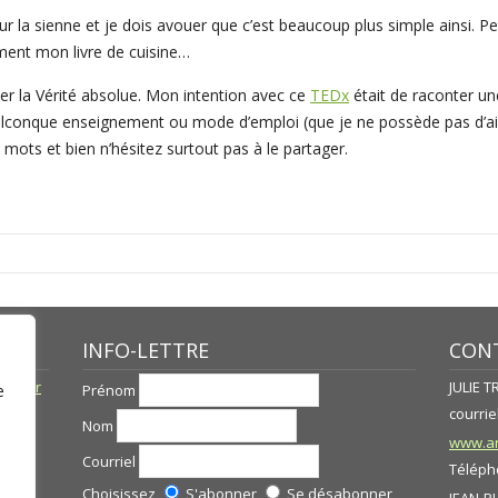
sur la sienne et je dois avouer que c’est beaucoup plus simple ainsi. Pe
ment mon livre de cuisine…
r la Vérité absolue. Mon intention avec ce
TEDx
était de raconter une
quelconque enseignement ou mode d’emploi (que je ne possède pas d’ai
 mots et bien n’hésitez surtout pas à le partager.
INFO-LETTRE
CONT
né par
JULIE 
Prénom
e
courriel
Nom
www.ar
Courriel
Télépho
Choisissez
S'abonner
Se désabonner
JEAN-P