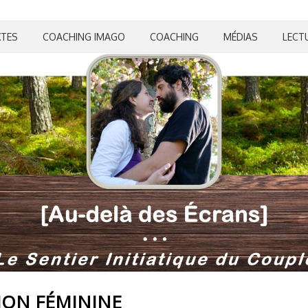
XTES
COACHING IMAGO
COACHING
MÉDIAS
LECT
ION FÉMININE