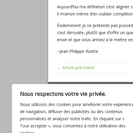
Aujourd’hui ma définition s’est alignée 
il m’arrive même d’en oublier complète
Évidemment je ne prétends pas posséde
s’est déroulée, plutôt que d’offrir un 
envie et que vous arrivez à le mettre en
~Jean-Philippe Ruette
← Article précédent
ARTICLES RÉCENTS
Nous respectons votre vie privée.
Miracles, mathématiques sacrées, baig
Nous utilisons des cookies pour améliorer votre expérienc
son amour
de navigation, diffuser des publicités ou des contenus
L’UNION, promesse d’ABONDANCE pour
personnalisés et analyser notre trafic. En cliquant sur «
l’humanité
Tout accepter », vous consentez à notre utilisation des
Entre fantasmes et réalité
cookies.