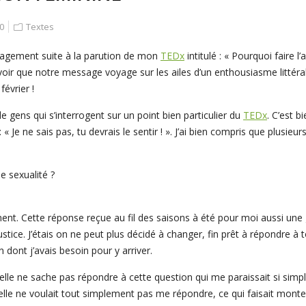
0
Textes
agement suite à la parution de mon
TEDx
intitulé : « Pourquoi faire 
 voir que notre message voyage sur les ailes d’un enthousiasme littér
évrier !
 gens qui s’interrogent sur un point bien particulier du
TEDx
. C’est 
 « Je ne sais pas, tu devrais le sentir ! ». J’ai bien compris que plusie
e sexualité ?
nt. Cette réponse reçue au fil des saisons à été pour moi aussi une g
stice. J’étais on ne peut plus décidé à changer, fin prêt à répondre à t
dont j’avais besoin pour y arriver.
elle ne sache pas répondre à cette question qui me paraissait si sim
’elle ne voulait tout simplement pas me répondre, ce qui faisait monte