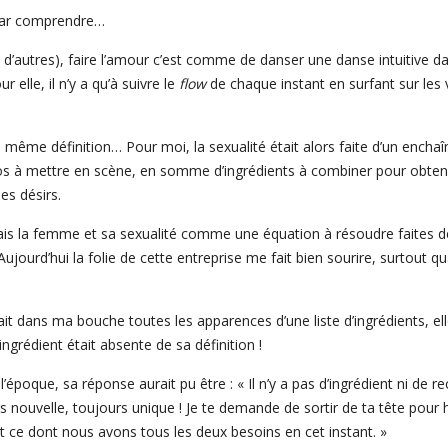
i par comprendre…
’autres), faire l’amour c’est comme de danser une danse intuitive dans
r elle, il n’y a qu’à suivre le
flow
de chaque instant en surfant sur les 
 même définition… Pour moi, la sexualité était alors faite d’un ench
s à mettre en scène, en somme d’ingrédients à combiner pour obtenir 
mes désirs.
yais la femme et sa sexualité comme une équation à résoudre faites d
Aujourd’hui la folie de cette entreprise me fait bien sourire, surtout
ait dans ma bouche toutes les apparences d’une liste d’ingrédients, 
ngrédient était absente de sa définition !
l’époque, sa réponse aurait pu être : « Il n’y a pas d’ingrédient ni de r
 nouvelle, toujours unique ! Je te demande de sortir de ta tête pour
nt ce dont nous avons tous les deux besoins en cet instant. »