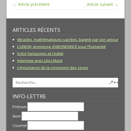
← Article précédent
Article suivant →
ARTICLES RÉCENTS
Miracles, mathématiques sacrées, baigné par son amour
L’UNION, promesse d’ABONDANCE pour l’humanité
Entre fantasmes et réalité
Interview avec Lilou Macé
L’importance de la connexion des sexes
INFO-LETTRE
Prénom
Nom
Courriel