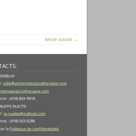
Article suivant →
ACTS:
TREMBLAY
 :
julie@armoniamassotherapie.com
moniamassotherapie.com
ne : (418) 803-9918
HILIPPE RUETTE
l :
jp.ruette@outlook.com
ne : (418) 563-6286
ter la
Politique de confidentialité