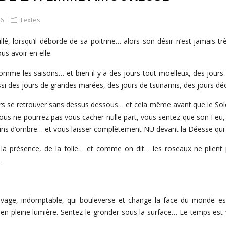
16
Textes
, lorsqu’il déborde de sa poitrine… alors son désir n’est jamais trè
us avoir en elle.
e les saisons… et bien il y a des jours tout moelleux, des jours 
ussi des jours de grandes marées, des jours de tsunamis, des jours déc
 se retrouver sans dessus dessous… et cela même avant que le Soleil 
ous ne pourrez pas vous cacher nulle part, vous sentez que son Feu, q
oins d’ombre… et vous laisser complètement NU devant la Déesse qui s’
 la présence, de la folie… et comme on dit… les roseaux ne plient
…
age, indomptable, qui bouleverse et change la face du monde est
 en pleine lumière. Sentez-le gronder sous la surface… Le temps e