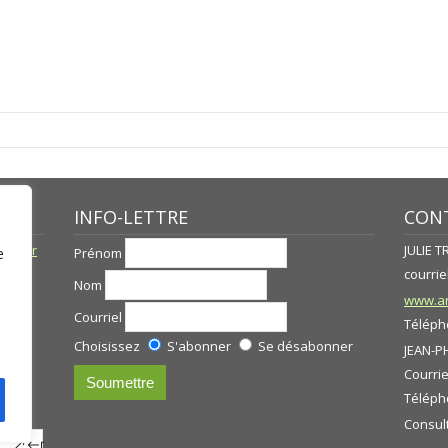
INFO-LETTRE
CONT
né par
JULIE 
Prénom
e
courriel
Nom
www.ar
Courriel
Télépho
Choisissez
S'abonner
Se désabonner
JEAN-P
Courrie
s
Télépho
Consul