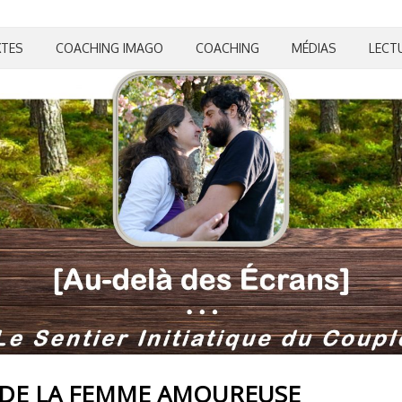
XTES
COACHING IMAGO
COACHING
MÉDIAS
LECT
R DE LA FEMME AMOUREUSE