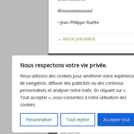
Ahouuuuuuuuuuu!
~Jean-Philippe Ruette
← Article précédent
ARTICLES RÉCENTS
Nous respectons votre vie privée.
Miracles, mathématiques sacrées, baig
Nous utilisons des cookies pour améliorer votre expérienc
son amour
de navigation, diffuser des publicités ou des contenus
L’UNION, promesse d’ABONDANCE pour
personnalisés et analyser notre trafic. En cliquant sur «
l’humanité
Tout accepter », vous consentez à notre utilisation des
Entre fantasmes et réalité
cookies.
Interview avec Lilou Macé
L’importance de la connexion des sexe
Personnaliser
Tout rejeter
Accepter tout