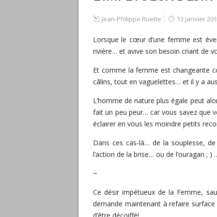
Jean-Philippe Ruette
13 janvier 20
Lorsque le cœur d’une femme est éveillé
rivière… et avive son besoin criant de vo
Et comme la femme est changeante comm
câlins, tout en vaguelettes… et il y a a
L’homme de nature plus égale peut alors
fait un peu peur… car vous savez que v
éclairer en vous les moindre petits rec
Dans ces cas-là… de la souplesse, de
l’action de la brise… ou de l’ouragan ; ) 
~
Ce désir impétueux de la Femme, sauv
demande maintenant à refaire surface
d’être décoiffé!