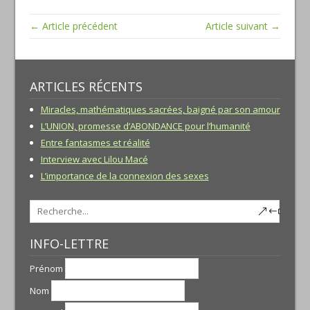
← Article précédent
Article suivant →
ARTICLES RÉCENTS
Miracles, mathématiques sacrées, baigné par son amour
L’UNION, promesse d’ABONDANCE pour l’humanité
Entre fantasmes et réalité
Interview avec Lilou Macé
L’importance de la connexion des sexes
INFO-LETTRE
Prénom
Nom