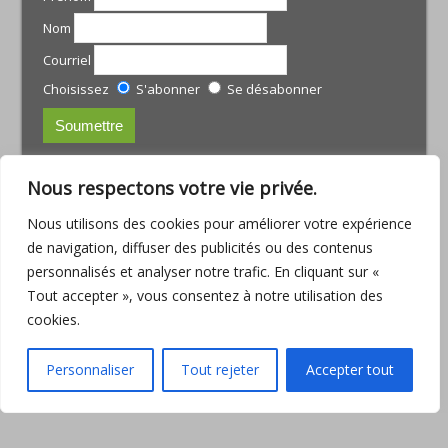
Nom
Courriel
Choisissez
S'abonner
Se désabonner
CONTACTS:
Nous respectons votre vie privée.
JULIE TREMBLAY
Nous utilisons des cookies pour améliorer votre expérience
courriel :
julie@armoniamassotherapie.com
de navigation, diffuser des publicités ou des contenus
www.armoniamassotherapie.com
personnalisés et analyser notre trafic. En cliquant sur «
Téléphone : (418) 803-9918
Tout accepter », vous consentez à notre utilisation des
JEAN-PHILIPPE RUETTE
cookies.
Courriel :
jp.ruette@outlook.com
Téléphone : (418) 563-6286
Personnaliser
Tout rejeter
Accepter tout
Consulter la
Politique de confidentialité
© Copyright Au-delà des écrans.com