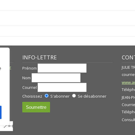
INFO-LETTRE
CONT
né par
JULIE 
Prénom
e
courriel
Nom
www.ar
Courriel
Télépho
Choisissez
S'abonner
Se désabonner
JEAN-P
Courrie
s
Télépho
Consul