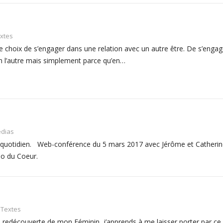
xtes
 le choix de s’engager dans une relation avec un autre être. De s’enga
n l’autre mais simplement parce qu’en…
dias
au quotidien. Web-conférence du 5 mars 2017 avec Jérôme et Cather
io du Coeur.
Textes
edécouverte de mon Féminin, j’apprends à me laisser porter par ce fl