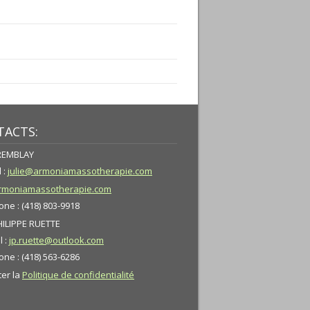
ACTS:
TREMBLAY
 :
julie@armoniamassotherapie.com
moniamassotherapie.com
ne : (418) 803-9918
HILIPPE RUETTE
l :
jp.ruette@outlook.com
ne : (418) 563-6286
ter la
Politique de confidentialité