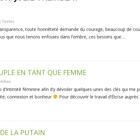
Textes
te transparence, toute honnêteté demande du courage, beaucoup de cour
us que nous tenons enfouies dans l’ombre, ces besoins que…
OUPLE EN TANT QUE FEMME
édias
ero d’Intimité féminine afin d’y dévoiler quelques-unes des clés qui me 
cité, connexion et bonheur
Pour découvrir le travail d’Éloïse auprè
 DE LA PUTAIN