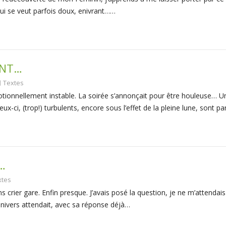
 qui se veut parfois doux, enivrant……
ENT…
Textes
 Émotionnellement instable. La soirée s’annonçait pour être houleuse… Un
x-ci, (trop!) turbulents, encore sous l’effet de la pleine lune, sont pa
…
xtes
rier gare. Enfin presque. J’avais posé la question, je ne m’attendais
’Univers attendait, avec sa réponse déjà…