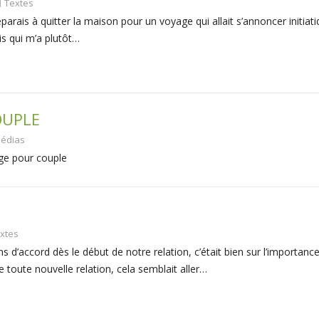
Textes
parais à quitter la maison pour un voyage qui allait s’annoncer initiati
is qui m’a plutôt…
OUPLE
édias
ge pour couple
xtes
ns d’accord dès le début de notre relation, c’était bien sur l’importanc
e toute nouvelle relation, cela semblait aller…