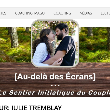
XTES
COACHING IMAGO
COACHING
MÉDIAS
LECT
EUR:
JULIE TREMBLAY