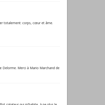
ger totalement: corps, cœur et âme.
ine Delorme. Merci à Mario Marchand de
ot créateur qui m’habite, à ne plus le