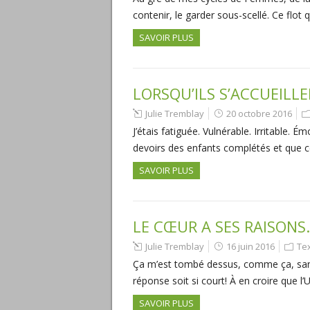
contenir, le garder sous-scellé. Ce flot
SAVOIR PLUS
LORSQU’ILS S’ACCUEILL
Julie Tremblay
20 octobre 2016
J’étais fatiguée. Vulnérable. Irritable.
devoirs des enfants complétés et que ceu
SAVOIR PLUS
LE CŒUR A SES RAISONS
Julie Tremblay
16 juin 2016
Te
Ça m’est tombé dessus, comme ça, sans c
réponse soit si court! À en croire que l
SAVOIR PLUS