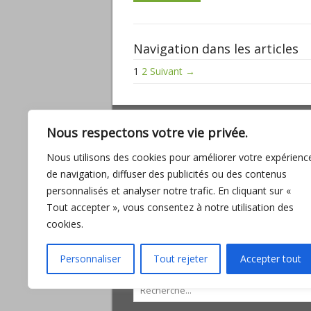
Navigation dans les articles
1
2
Suivant →
ARTICLES RÉCENTS
Nous respectons votre vie privée.
Miracles, mathématiques sacrées, baig
Nous utilisons des cookies pour améliorer votre expérienc
son amour
de navigation, diffuser des publicités ou des contenus
L’UNION, promesse d’ABONDANCE pour
personnalisés et analyser notre trafic. En cliquant sur «
l’humanité
Tout accepter », vous consentez à notre utilisation des
Entre fantasmes et réalité
cookies.
Interview avec Lilou Macé
L’importance de la connexion des sexe
Personnaliser
Tout rejeter
Accepter tout