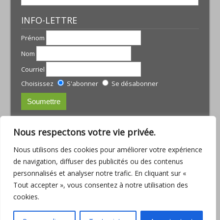
INFO-LETTRE
Prénom
Nom
Courriel
Choisissez
S'abonner
Se désabonner
CONTACTS:
Nous respectons votre vie privée.
JULIE TREMBLAY
Nous utilisons des cookies pour améliorer votre expérience
courriel :
julie@armoniamassotherapie.com
de navigation, diffuser des publicités ou des contenus
www.armoniamassotherapie.com
personnalisés et analyser notre trafic. En cliquant sur «
Téléphone : (418) 803-9918
Tout accepter », vous consentez à notre utilisation des
JEAN-PHILIPPE RUETTE
cookies.
Courriel :
jp.ruette@outlook.com
Téléphone : (418) 563-6286