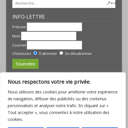
INFO-LETTRE
Prénom
Nom
Courriel
Choisissez
S'abonner
Se désabonner
CONTACTS:
Nous respectons votre vie privée.
JULIE TREMBLAY
Nous utilisons des cookies pour améliorer votre expérience
courriel :
julie@armoniamassotherapie.com
de navigation, diffuser des publicités ou des contenus
www.armoniamassotherapie.com
personnalisés et analyser notre trafic. En cliquant sur «
Téléphone : (418) 803-9918
Tout accepter », vous consentez à notre utilisation des
JEAN-PHILIPPE RUETTE
cookies.
Courriel :
jp.ruette@outlook.com