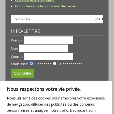
L’importance de la connexion des sexes
INFO-LETTRE
Prénom
Nom
Courriel
Choisissez
S'abonner
Se désabonner
CONTACTS:
Nous respectons votre vie privée.
JULIE TREMBLAY
Nous utilisons des cookies pour améliorer votre expérience
courriel :
julie@armoniamassotherapie.com
de navigation, diffuser des publicités ou des contenus
www.armoniamassotherapie.com
personnalisés et analyser notre trafic. En cliquant sur «
Téléphone : (418) 803-9918