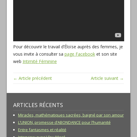
Pour découvrir le travail d’Éloïse auprès des femmes, je
vous invite à consulter sa
page Facebook
et son site
web
Intimité Féminine
← Article précédent
Article suivant →
ARTICLES RÉCENTS
Miracles, mathématiques sacrées, baigné par son amour
L’UNION, promesse d’ABONDANCE pour l’humanité
Entre fantasmes et réalité
Interview avec Lilou Macé