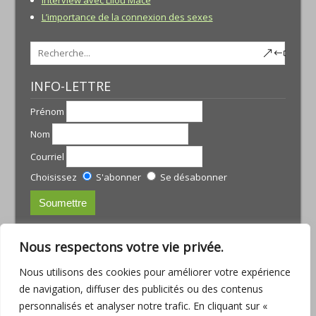
L’importance de la connexion des sexes
INFO-LETTRE
Prénom
Nom
Courriel
Choisissez
S'abonner
Se désabonner
CONTACTS:
Nous respectons votre vie privée.
JULIE TREMBLAY
Nous utilisons des cookies pour améliorer votre expérience
courriel :
julie@armoniamassotherapie.com
de navigation, diffuser des publicités ou des contenus
www.armoniamassotherapie.com
personnalisés et analyser notre trafic. En cliquant sur «
Téléphone : (418) 803-9918