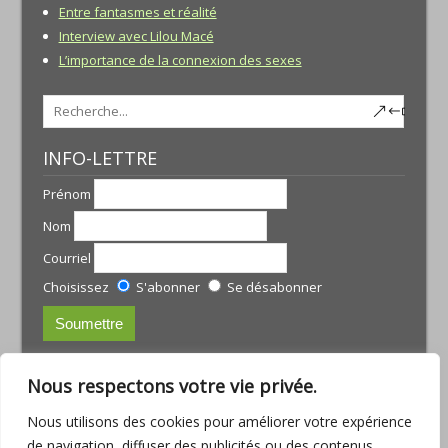
Entre fantasmes et réalité
Interview avec Lilou Macé
L’importance de la connexion des sexes
INFO-LETTRE
Prénom
Nom
Courriel
Choisissez
S'abonner
Se désabonner
CONTACTS:
Nous respectons votre vie privée.
JULIE TREMBLAY
Nous utilisons des cookies pour améliorer votre expérience
courriel :
julie@armoniamassotherapie.com
de navigation, diffuser des publicités ou des contenus