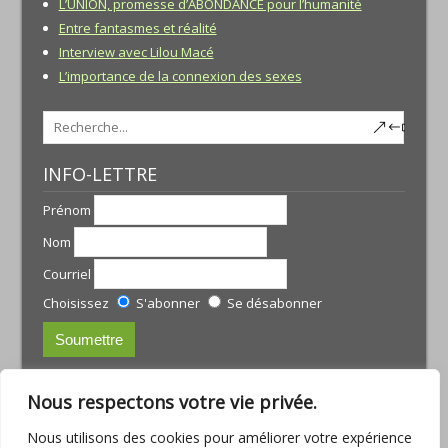
L’UNION, promesse d’ABONDANCE pour l’humanité
Entre fantasmes et réalité
Interview avec Lilou Macé
L’importance de la connexion des sexes
INFO-LETTRE
Prénom
Nom
Courriel
Choisissez
S'abonner
Se désabonner
CONTACTS:
Nous respectons votre vie privée.
JULIE TREMBLAY
Nous utilisons des cookies pour améliorer votre expérience
courriel :
julie@armoniamassotherapie.com