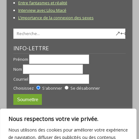
Entre fantasmes et réalité
Interview avec Lilou Macé
L’importance de la connexion des sexes
INFO-LETTRE
Prénom
Nom
Courriel
Choisissez
S'abonner
Se désabonner
CONTACTS:
Nous respectons votre vie privée.
JULIE TREMBLAY
Nous utilisons des cookies pour améliorer votre expérience
courriel :
julie@armoniamassotherapie.com
de navigation, diffuser des publicités ou des contenus