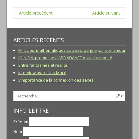
← Article précédent
Article suivant →
ARTICLES RÉCENTS
Miracles, mathématiques sacrées, baigné par son amour
L’UNION, promesse d’ABONDANCE pour l’humanité
Entre fantasmes et réalité
Interview avec Lilou Macé
L’importance de la connexion des sexes
INFO-LETTRE
Prénom
Nom