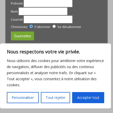
Prénom
Nom
Courriel
Choisissez
S'abonner
Se désabonner
CONTACTS:
Nous respectons votre vie privée.
JULIE TREMBLAY
Nous utilisons des cookies pour améliorer votre expérience
courriel :
julie@armoniamassotherapie.com
de navigation, diffuser des publicités ou des contenus
www.armoniamassotherapie.com
personnalisés et analyser notre trafic. En cliquant sur «
Téléphone : (418) 803-9918
Tout accepter », vous consentez à notre utilisation des
JEAN-PHILIPPE RUETTE
cookies.
Courriel :
jp.ruette@outlook.com
Téléphone : (418) 563-6286
Personnaliser
Tout rejeter
Accepter tout
Consulter la
Politique de confidentialité
© Copyright Au-delà des écrans.com