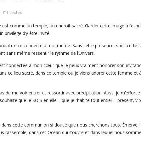
Textes
est comme un temple, un endroit sacré. Garder cette image à l’esprit
 privilège d’y être invité.
mordial d’être connecté à moi-même. Sans cette présence, sans cette sen
nt sans même ressentir le rythme de l’Univers.
est connectée à mon cœur que je peux vraiment honorer son invitati
 dans ce lieu sacré, dans ce temple où je viens adorer cette femme et 
pas de me voir entrer et ressortir avec précipitation. Aussi je m’efforc
le souhaite que je SOIS en elle – que je l’habite tout entier – présent,
dans cette communion si douce que nous cherchons tous. Émerveillé,
nous rassemble, dans cet Océan qui s’ouvre et dans lequel nous somm