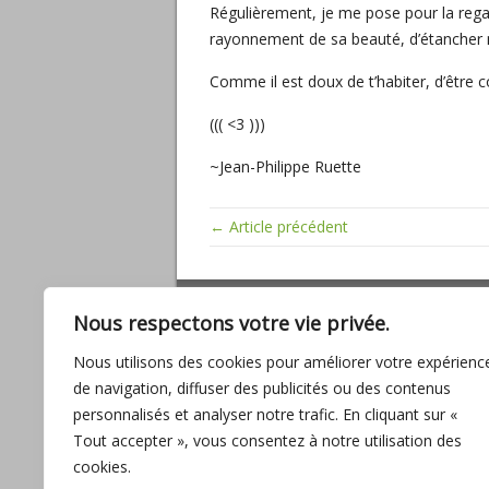
Régulièrement, je me pose pour la rega
rayonnement de sa beauté, d’étancher ma 
Comme il est doux de t’habiter, d’être c
((( <3 )))
~Jean-Philippe Ruette
← Article précédent
ARTICLES RÉCENTS
Nous respectons votre vie privée.
Miracles, mathématiques sacrées, baig
Nous utilisons des cookies pour améliorer votre expérienc
son amour
de navigation, diffuser des publicités ou des contenus
L’UNION, promesse d’ABONDANCE pour
personnalisés et analyser notre trafic. En cliquant sur «
l’humanité
Tout accepter », vous consentez à notre utilisation des
Entre fantasmes et réalité
cookies.
Interview avec Lilou Macé