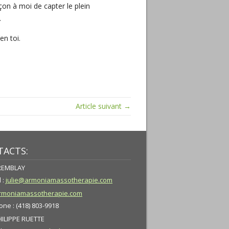
on à moi de capter le plein
.
en toi.
Article suivant →
ACTS:
TREMBLAY
 :
julie@armoniamassotherapie.com
moniamassotherapie.com
ne : (418) 803-9918
HILIPPE RUETTE