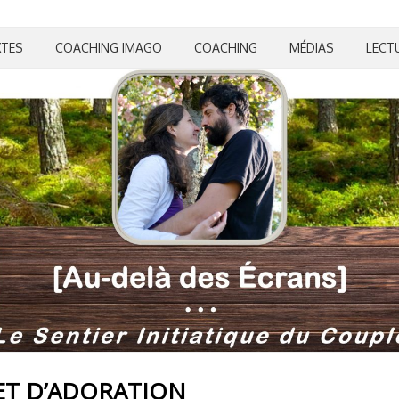
XTES
COACHING IMAGO
COACHING
MÉDIAS
LECT
 ET D’ADORATION