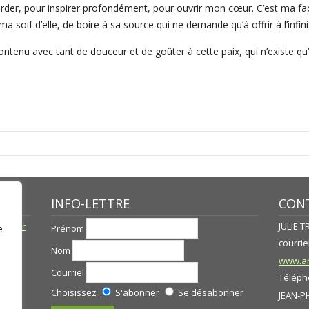
rder, pour inspirer profondément, pour ouvrir mon cœur. C’est ma faç
soif d’elle, de boire à sa source qui ne demande qu’à offrir à l’infini
ontenu avec tant de douceur et de goûter à cette paix, qui n’existe qu’
INFO-LETTRE
CONT
né par
JULIE 
Prénom
e
courriel
Nom
www.ar
Courriel
Télépho
Choisissez
S'abonner
Se désabonner
JEAN-P