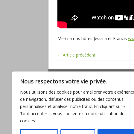
Merci à nos hôtes Jessica et Francis
ww
← Article précédent
ARTICLES RÉCENTS
Nous respectons votre vie privée.
Miracles, mathématiques sacrées, baig
Nous utilisons des cookies pour améliorer votre expérienc
son amour
de navigation, diffuser des publicités ou des contenus
L’UNION, promesse d’ABONDANCE pour
personnalisés et analyser notre trafic. En cliquant sur «
l’humanité
Tout accepter », vous consentez à notre utilisation des
Entre fantasmes et réalité
cookies.
Interview avec Lilou Macé
L’importance de la connexion des sexe