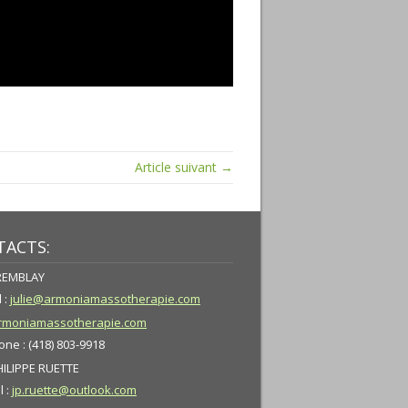
Article suivant →
ACTS:
TREMBLAY
 :
julie@armoniamassotherapie.com
moniamassotherapie.com
ne : (418) 803-9918
HILIPPE RUETTE
l :
jp.ruette@outlook.com