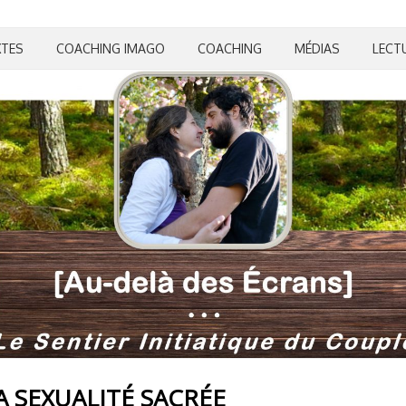
XTES
COACHING IMAGO
COACHING
MÉDIAS
LECT
 SEXUALITÉ SACRÉE