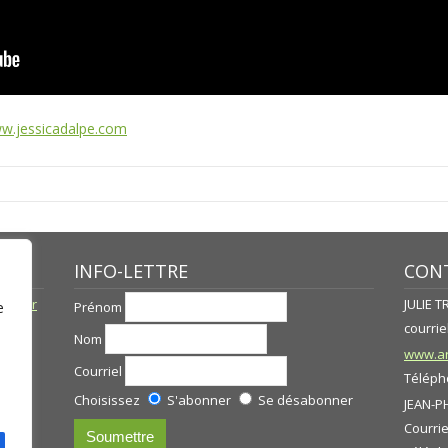
w.jessicadalpe.com
INFO-LETTRE
CONT
né par
JULIE 
Prénom
e
courriel
Nom
www.ar
Courriel
Télépho
Choisissez
S'abonner
Se désabonner
JEAN-P
Courrie
s