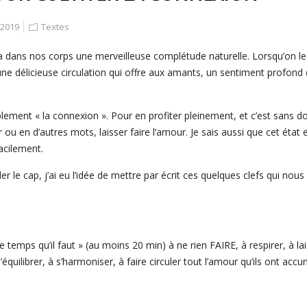
2019
Textes
y a dans nos corps une merveilleuse complétude naturelle. Lorsqu’on le
 délicieuse circulation qui offre aux amants, un sentiment profond d
lement « la connexion ». Pour en profiter pleinement, et c’est sans dout
 en d’autres mots, laisser faire l’amour. Je sais aussi que cet état es
acilement.
le cap, j’ai eu l’idée de mettre par écrit ces quelques clefs qui nous a
« le temps qu’il faut » (au moins 20 min) à ne rien FAIRE, à respirer, à la
équilibrer, à s’harmoniser, à faire circuler tout l’amour qu’ils ont a