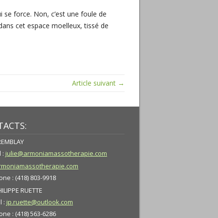
 se force. Non, c’est une foule de
 dans cet espace moelleux, tissé de
Article suivant →
ACTS:
TREMBLAY
 :
julie@armoniamassotherapie.com
moniamassotherapie.com
ne : (418) 803-9918
HILIPPE RUETTE
l :
jp.ruette@outlook.com
ne : (418) 563-6286