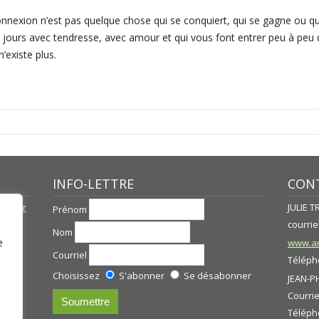
nexion n’est pas quelque chose qui se conquiert, qui se gagne ou qui
es jours avec tendresse, avec amour et qui vous font entrer peu à peu
’existe plus.
INFO-LETTRE
CONT
né par
JULIE 
Prénom
courriel
Nom
e
www.ar
Courriel
Télépho
Choisissez
S'abonner
Se désabonner
JEAN-P
Courrie
s
Télépho