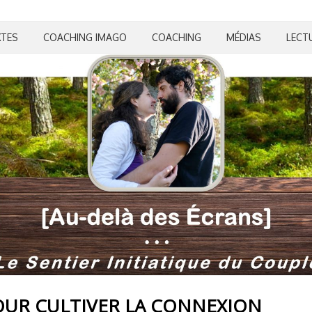
XTES
COACHING IMAGO
COACHING
MÉDIAS
LECT
OUR CULTIVER LA CONNEXION