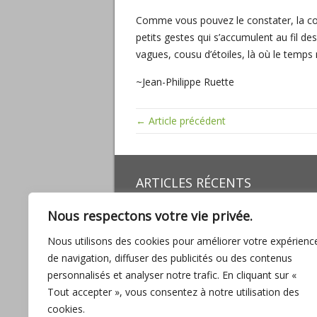
Comme vous pouvez le constater, la con
petits gestes qui s’accumulent au fil d
vagues, cousu d’étoiles, là où le temps n
~Jean-Philippe Ruette
← Article précédent
ARTICLES RÉCENTS
Miracles, mathématiques sacrées, baig
Nous respectons votre vie privée.
son amour
L’UNION, promesse d’ABONDANCE pour
Nous utilisons des cookies pour améliorer votre expérienc
l’humanité
de navigation, diffuser des publicités ou des contenus
Entre fantasmes et réalité
personnalisés et analyser notre trafic. En cliquant sur «
Interview avec Lilou Macé
Tout accepter », vous consentez à notre utilisation des
L’importance de la connexion des sexe
cookies.