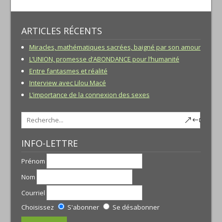
ARTICLES RÉCENTS
Miracles, mathématiques sacrées, baigné par son amour
L’UNION, promesse d’ABONDANCE pour l’humanité
Entre fantasmes et réalité
Interview avec Lilou Macé
L’importance de la connexion des sexes
INFO-LETTRE
Prénom
Nom
Courriel
Choisissez
S'abonner
Se désabonner