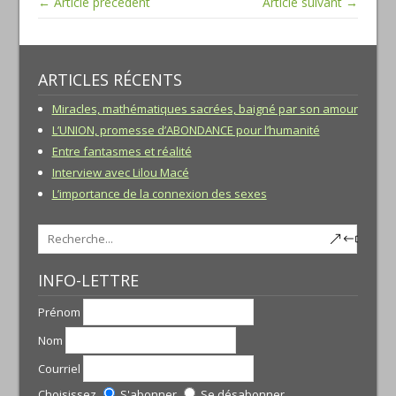
← Article précédent
Article suivant →
ARTICLES RÉCENTS
Miracles, mathématiques sacrées, baigné par son amour
L’UNION, promesse d’ABONDANCE pour l’humanité
Entre fantasmes et réalité
Interview avec Lilou Macé
L’importance de la connexion des sexes
INFO-LETTRE
Prénom
Nom
Courriel
Choisissez
S'abonner
Se désabonner