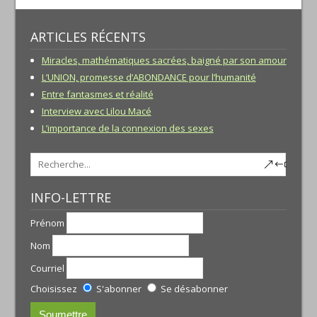
ARTICLES RÉCENTS
Miracles, mathématiques sacrées, baigné par son amour
L’UNION, promesse d’ABONDANCE pour l’humanité
Entre fantasmes et réalité
Interview avec Lilou Macé
L’importance de la connexion des sexes
INFO-LETTRE
Prénom
Nom
Courriel
Choisissez
S'abonner
Se désabonner