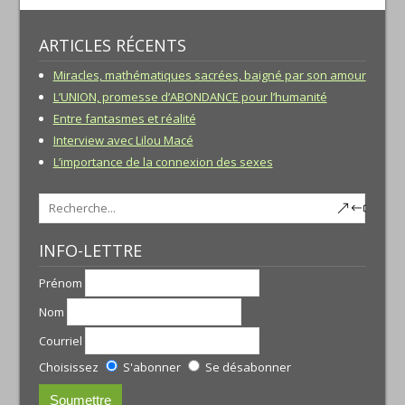
ARTICLES RÉCENTS
Miracles, mathématiques sacrées, baigné par son amour
L’UNION, promesse d’ABONDANCE pour l’humanité
Entre fantasmes et réalité
Interview avec Lilou Macé
L’importance de la connexion des sexes
INFO-LETTRE
Prénom
Nom
Courriel
Choisissez
S'abonner
Se désabonner