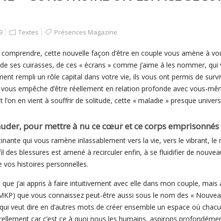
9
Textes
Présences Magazine
 comprendre, cette nouvelle façon d’être en couple vous amène à v
 de ses cuirasses, de ces « écrans » comme j’aime à les nommer, qui 
nt rempli un rôle capital dans votre vie, ils vous ont permis de sur
 vous empêche d’être réellement en relation profonde avec vous-mêm
t l’on en vient à souffrir de solitude, cette « maladie » presque univers
uder, pour mettre à nu ce cœur et ce corps emprisonnés 
nante qui vous ramène inlassablement vers la vie, vers le vibrant, le m
fil des blessures est amené à recirculer enfin, à se fluidifier de nouve
e vos histoires personnelles.
e que j’ai appris à faire intuitivement avec elle dans mon couple, mais a
MKP) que vous connaissez peut-être aussi sous le nom des « Nouveau
 qui veut dire en d’autres mots de créer ensemble un espace où chacu
urellement car c’est ce à quoi nous les humains, aspirons profondémen