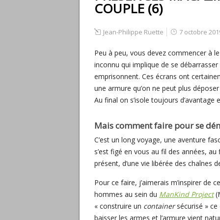
COUPLE (6)
Jean-Philippe Ruette
7 octobre 201
Peu à peu, vous devez commencer à le
inconnu qui implique de se débarrasser
emprisonnent. Ces écrans ont certaineme
une armure qu’on ne peut plus déposer
Au final on s’isole toujours d’avantage e
Mais comment faire pour se dén
C’est un long voyage, une aventure fasci
s’est figé en vous au fil des années, au 
présent, d’une vie libérée des chaînes d
Pour ce faire, j’aimerais m’inspirer de c
hommes au sein du
ManKind Project
(
« construire un
container
sécurisé » ce
baisser les armes et l’armure vient nat