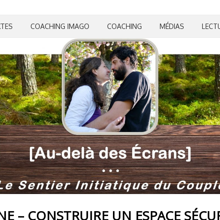
XTES
COACHING IMAGO
COACHING
MÉDIAS
LECT
E – CONSTRUIRE UN ESPACE SÉCUR