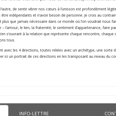
à l’autre, de sentir vibrer nos cœurs à l’unisson est profondément lég
être indépendants et n’avoir besoin de personne. Je crois au contrai
 plus que jamais nécessaire dans ce monde où l’on voudrait nous faire
le – l’amour, le lien, la fraternité, le sentiment d’appartenance, faire p
u’en s’ouvrant à la relation que représente chaque rencontre, chaque o
ons tous.
t avec les 4 directions, toutes reliées avec un archétype, une sorte 
ser ici un portrait de ces directions en les transposant au niveau du co
INFO-LETTRE
CONT