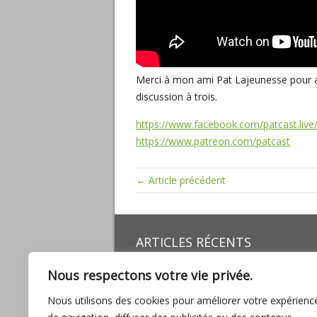
Merci à mon ami Pat Lajeunesse pour av
discussion à trois.
https://www.facebook.com/patcast.live
https://www.patreon.com/patcast
← Article précédent
ARTICLES RÉCENTS
Miracles, mathématiques sacrées, baig
Nous respectons votre vie privée.
son amour
L’UNION, promesse d’ABONDANCE pour
Nous utilisons des cookies pour améliorer votre expérienc
l’humanité