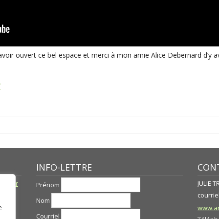
oir ouvert ce bel espace et merci à mon amie Alice Debernard d’y av
/
INFO-LETTRE
CONT
né par
JULIE 
Prénom
courriel
Nom
e
www.ar
Courriel