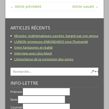
← Article précédent
Article suivant →
ARTICLES RÉCENTS
Miracles, mathématiques sacrées, baigné par son amour
L’UNION, promesse d’ABONDANCE pour l’humanité
Entre fantasmes et réalité
Interview avec Lilou Macé
L’importance de la connexion des sexes
INFO-LETTRE
Prénom
Nom
Courriel