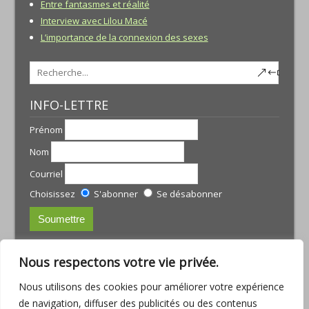
Entre fantasmes et réalité
Interview avec Lilou Macé
L’importance de la connexion des sexes
INFO-LETTRE
Prénom
Nom
Courriel
Choisissez
S'abonner
Se désabonner
CONTACTS:
Nous respectons votre vie privée.
JULIE TREMBLAY
Nous utilisons des cookies pour améliorer votre expérience
courriel :
julie@armoniamassotherapie.com
de navigation, diffuser des publicités ou des contenus