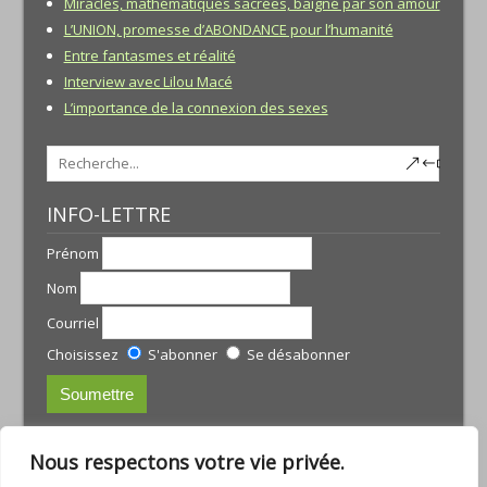
Miracles, mathématiques sacrées, baigné par son amour
L’UNION, promesse d’ABONDANCE pour l’humanité
Entre fantasmes et réalité
Interview avec Lilou Macé
L’importance de la connexion des sexes
INFO-LETTRE
Prénom
Nom
Courriel
Choisissez
S'abonner
Se désabonner
CONTACTS:
Nous respectons votre vie privée.
JULIE TREMBLAY