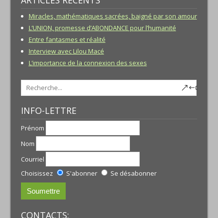
Miracles, mathématiques sacrées, baigné par son amour
L’UNION, promesse d’ABONDANCE pour l’humanité
Entre fantasmes et réalité
Interview avec Lilou Macé
L’importance de la connexion des sexes
INFO-LETTRE
Prénom
Nom
Courriel
Choisissez
S'abonner
Se désabonner
CONTACTS: