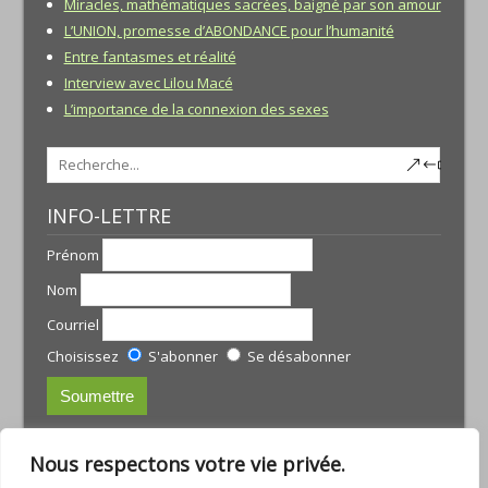
Miracles, mathématiques sacrées, baigné par son amour
L’UNION, promesse d’ABONDANCE pour l’humanité
Entre fantasmes et réalité
Interview avec Lilou Macé
L’importance de la connexion des sexes
INFO-LETTRE
Prénom
Nom
Courriel
Choisissez
S'abonner
Se désabonner
CONTACTS:
Nous respectons votre vie privée.
JULIE TREMBLAY