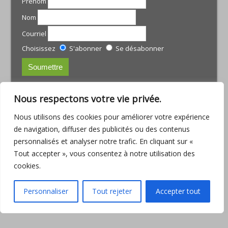
Prénom
Nom
Courriel
Choisissez
S'abonner
Se désabonner
CONTACTS:
Nous respectons votre vie privée.
JULIE TREMBLAY
Nous utilisons des cookies pour améliorer votre expérience
courriel :
julie@armoniamassotherapie.com
de navigation, diffuser des publicités ou des contenus
www.armoniamassotherapie.com
personnalisés et analyser notre trafic. En cliquant sur «
Téléphone : (418) 803-9918
Tout accepter », vous consentez à notre utilisation des
JEAN-PHILIPPE RUETTE
cookies.
Courriel :
jp.ruette@outlook.com
Téléphone : (418) 563-6286
Personnaliser
Tout rejeter
Accepter tout
Consulter la
Politique de confidentialité
© Copyright Au-delà des écrans.com