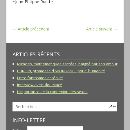
~Jean-Philippe Ruette
← Article précédent
Article suivant →
ARTICLES RÉCENTS
Miracles, mathématiques sacrées, baigné par son amour
L’UNION, promesse d’ABONDANCE pour l’humanité
Entre fantasmes et réalité
Interview avec Lilou Macé
L’importance de la connexion des sexes
INFO-LETTRE