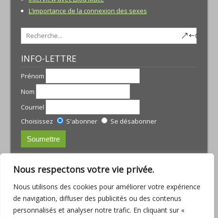
L’importance de la connexion des sexes
INFO-LETTRE
Prénom
Nom
Courriel
Choisissez
S'abonner
Se désabonner
CONTACTS:
Nous respectons votre vie privée.
JULIE TREMBLAY
Nous utilisons des cookies pour améliorer votre expérience
courriel :
julie@armoniamassotherapie.com
de navigation, diffuser des publicités ou des contenus
www.armoniamassotherapie.com
personnalisés et analyser notre trafic. En cliquant sur «
Téléphone : (418) 803-9918