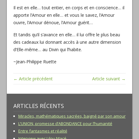
Il est en elle… tout entier, en corps et en conscience… il
apporte l’Amour en elle… et vous le savez, l’Amour
ouvre, l’Amour dénoue, l’Amour guérit…
Et tandis qu’il s’avance en elle… il lui offre le plus beau
des cadeaux lui donnant accès à une autre dimension
d’Elle-même… au Divin qui l’habite.
~Jean-Philippe Ruette
← Article précédent
Article suivant →
ARTICLES RÉCENTS
Miracles, mathématiques sacrées, baigné par son amour
L’UNION, promesse d’ABONDANCE pour l’humanité
Entre fantasmes et réalité
Interview avec Lilou Macé