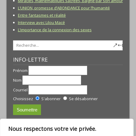
Miracles, mathématiques sacrées, baigné par son amour
L’UNION, promesse d’ABONDANCE pour l’humanité
Entre fantasmes et réalité
Interview avec Lilou Macé
L’importance de la connexion des sexes
INFO-LETTRE
Prénom
Nom
Courriel
Choisissez
S'abonner
Se désabonner
CONTACTS:
Nous respectons votre vie privée.
JULIE TREMBLAY