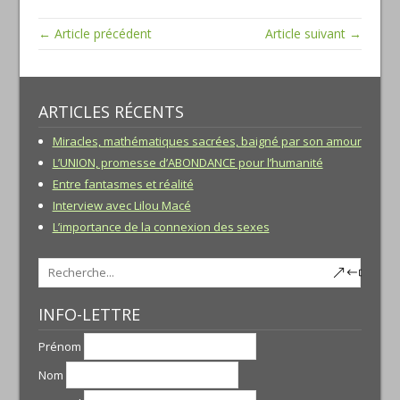
← Article précédent
Article suivant →
ARTICLES RÉCENTS
Miracles, mathématiques sacrées, baigné par son amour
L’UNION, promesse d’ABONDANCE pour l’humanité
Entre fantasmes et réalité
Interview avec Lilou Macé
L’importance de la connexion des sexes
INFO-LETTRE
Prénom
Nom