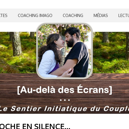
XTES
COACHING IMAGO
COACHING
MÉDIAS
LECT
ROCHE EN SILENCE…