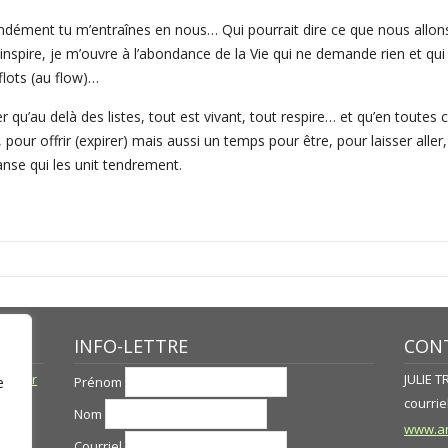
ondément tu m’entraînes en nous… Qui pourrait dire ce que nous allo
 j’inspire, je m’ouvre à l’abondance de la Vie qui ne demande rien
flots (au flow)…
’au delà des listes, tout est vivant, tout respire… et qu’en toutes cho
 pour offrir (expirer) mais aussi un temps pour être, pour laisser aller
nse qui les unit tendrement.
INFO-LETTRE
CONT
né par
JULIE 
Prénom
e
courriel
Nom
www.ar
Courriel