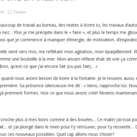
16
Textes
aucoup de travail au bureau, des textes à écrire ici, les travaux d’au
nez… Plus je me précipite dans le « faire », et plus le temps me glisse 
perçois que je commence à ma
nquer d’énergie, de motivation, d’inspirati
lle vient vers moi, me reflétant mon agitation, mon éparpillement. Ell
mme une bouteille à la mer. Mon ancien réflexe était de voir ça co
« Bon, qu’est-ce que j’ai encore fait (ou pas fait)… »
i quand nous avons besoin de boire à la fontaine. Je le ressens aussi, ma
remière. Sa présence silencieuse me dit : « Viens, rapproche-toi. No
éjà prennent formes. Vois ce que nous avons créé! Reviens maintenant
’accroche plus à mes listes comme à des bouées… Ce matin j’ai tout pos
ait… et j’ai plongé dans le mien pour t’y retrouver, pour t’y ressentir…
tous ces nouveaux possibles. Quel cap allons-nous choisir?