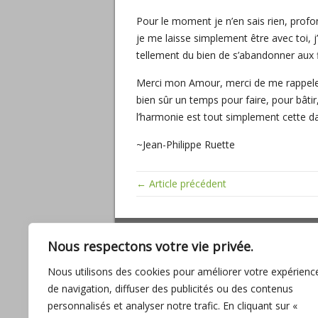
Pour le moment je n’en sais rien, prof
je me laisse simplement être avec toi,
tellement du bien de s’abandonner aux 
Merci mon Amour, merci de me rappeler qu
bien sûr un temps pour faire, pour bâtir,
l’harmonie est tout simplement cette da
~Jean-Philippe Ruette
← Article précédent
ARTICLES RÉCENTS
Nous respectons votre vie privée.
Miracles, mathématiques sacrées, baig
Nous utilisons des cookies pour améliorer votre expérienc
son amour
de navigation, diffuser des publicités ou des contenus
L’UNION, promesse d’ABONDANCE pour
personnalisés et analyser notre trafic. En cliquant sur «