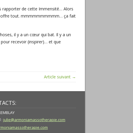
ns rapporter de cette Immensité… Alors
 et qui offre tout. mmmmmmmmmm… ça fait
ses, il y a un cœur qui bat. Il y a un
, pour recevoir (inspirer)… et que
Article suivant →
ACTS:
TREMBLAY
 :
julie@armoniamassotherapie.com
moniamassotherapie.com