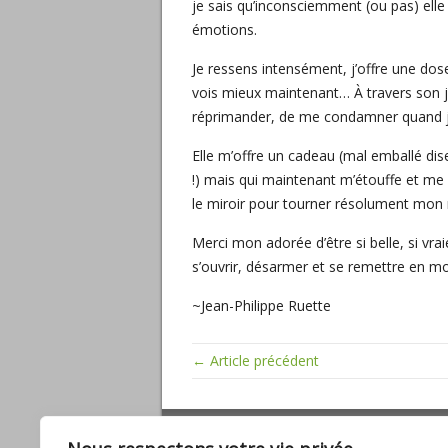
je sais qu’inconsciemment (ou pas) elle
émotions.
Je ressens intensément, j’offre une do
vois mieux maintenant… À travers son j
réprimander, de me condamner quand je
Elle m’offre un cadeau (mal emballé di
!) mais qui maintenant m’étouffe et me 
le miroir pour tourner résolument mon r
Merci mon adorée d’être si belle, si v
s’ouvrir, désarmer et se remettre en mo
~Jean-Philippe Ruette
← Article précédent
ARTICLES RÉCENTS