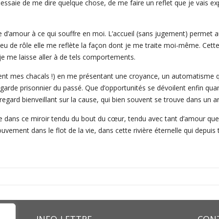
 essaie de me dire quelque chose, de me faire un reflet que je vais ex
se d’amour à ce qui souffre en moi. L’accueil (sans jugement) permet
eu de rôle elle me reflète la façon dont je me traite moi-même. Cette
 me laisse aller à de tels comportements.
sent mes chacals !) en me présentant une croyance, un automatisme qu
garde prisonnier du passé. Que d’opportunités se dévoilent enfin quand
egard bienveillant sur la cause, qui bien souvent se trouve dans un a
raie dans ce miroir tendu du bout du cœur, tendu avec tant d’amour qu
uvement dans le flot de la vie, dans cette rivière éternelle qui depui
INFO-LETTRE
CONT