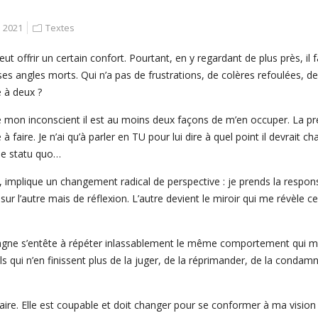
 2021
Textes
t offrir un certain confort. Pourtant, en y regardant de plus près, il f
ses angles morts. Qui n’a pas de frustrations, de colères refoulées, d
e à deux ?
on inconscient il est au moins deux façons de m’en occuper. La prem
e à faire. Je n’ai qu’à parler en TU pour lui dire à quel point il devrait 
 le statu quo…
plique un changement radical de perspective : je prends la responsabil
n sur l’autre mais de réflexion. L’autre devient le miroir qui me révèl
ne s’entête à répéter inlassablement le même comportement qui me
als qui n’en finissent plus de la juger, de la réprimander, de la cond
laire. Elle est coupable et doit changer pour se conformer à ma visi