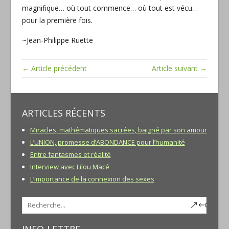
magnifique… où tout commence… où tout est vécu…
pour la première fois.
~Jean-Philippe Ruette
← Article précédent
Article suivant →
ARTICLES RÉCENTS
Miracles, mathématiques sacrées, baigné par son amour
L’UNION, promesse d’ABONDANCE pour l’humanité
Entre fantasmes et réalité
Interview avec Lilou Macé
L’importance de la connexion des sexes
INFO-LETTRE