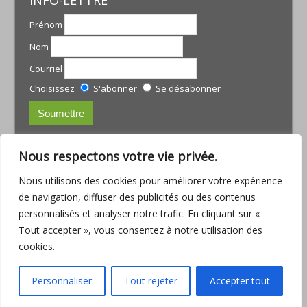
Prénom
Nom
Courriel
Choisissez
S'abonner
Se désabonner
CONTACTS:
Nous respectons votre vie privée.
JULIE TREMBLAY
Nous utilisons des cookies pour améliorer votre expérience
courriel :
julie@armoniamassotherapie.com
de navigation, diffuser des publicités ou des contenus
www.armoniamassotherapie.com
personnalisés et analyser notre trafic. En cliquant sur «
Téléphone : (418) 803-9918
Tout accepter », vous consentez à notre utilisation des
JEAN-PHILIPPE RUETTE
cookies.
Courriel :
jp.ruette@outlook.com
Téléphone : (418) 563-6286
Personnaliser
Tout rejeter
Accepter tout
Consulter la
Politique de confidentialité