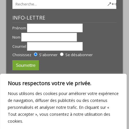
INFO-LETTRE
Prénom
Nom
Courriel
Choisissez
S'abonner
Se désabonner
CONTACTS:
Nous respectons votre vie privée.
JULIE TREMBLAY
Nous utilisons des cookies pour améliorer votre expérience
courriel :
julie@armoniamassotherapie.com
de navigation, diffuser des publicités ou des contenus
www.armoniamassotherapie.com
personnalisés et analyser notre trafic. En cliquant sur «
Téléphone : (418) 803-9918
Tout accepter », vous consentez à notre utilisation des
JEAN-PHILIPPE RUETTE
cookies.
Courriel :
jp.ruette@outlook.com