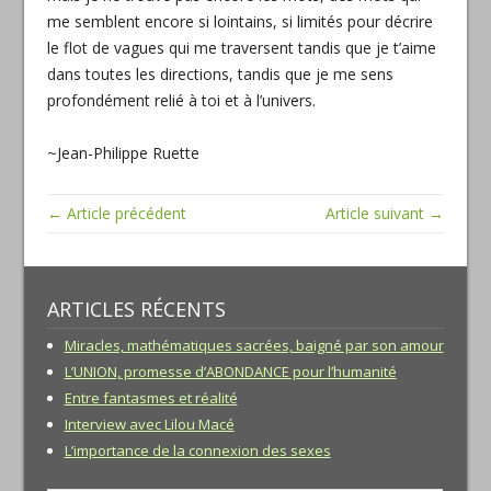
me semblent encore si lointains, si limités pour décrire
le flot de vagues qui me traversent tandis que je t’aime
dans toutes les directions, tandis que je me sens
profondément relié à toi et à l’univers.
~Jean-Philippe Ruette
← Article précédent
Article suivant →
ARTICLES RÉCENTS
Miracles, mathématiques sacrées, baigné par son amour
L’UNION, promesse d’ABONDANCE pour l’humanité
Entre fantasmes et réalité
Interview avec Lilou Macé
L’importance de la connexion des sexes